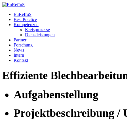
EuReffuS
Best Practice
Kompetenzen
Kreisprozesse
Dienstleistungen
Partner
Forschung
News
Intern
Kontakt
Effiziente
Blechbearbeitu
Aufgabenstellung
Projektbeschreibung /